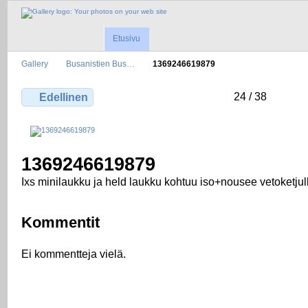
Etusivu
Gallery
Busanistien Bus…
1369246619879
24 / 38
Edellinen
1369246619879
Ixs minilaukku ja held laukku kohtuu iso+nousee vetoketjul
Kommentit
Ei kommentteja vielä.