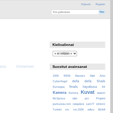
Kirjaudu
Register
Kielivalinnat
ava
Viimeinen
Suositut avainsanat
2006
99/08
Alastaro
Alpit
Artsi
defa
defa finals
CyberAngel
finals
hayabusa
Eurooppa
K6
Kuvat
Kamera
Kemora
laakeri
McXpress
oiler
pro
Projekti
purkuosia.com
ratapäivä
sam77
tohtori1
Tuninki
vm.
vm.2006
wiltzu
Wyfell