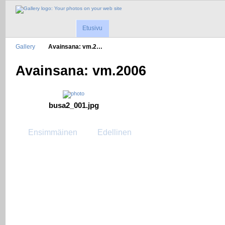
Etusivu
Gallery
Avainsana: vm.2…
Avainsana: vm.2006
busa2_001.jpg
Ensimmäinen
Edellinen