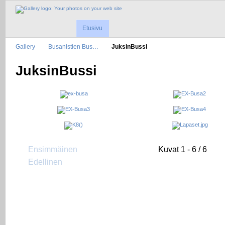
Etusivu
Gallery
Busanistien Bus…
JuksinBussi
JuksinBussi
Ensimmäinen
Kuvat 1 - 6 / 6
Edellinen