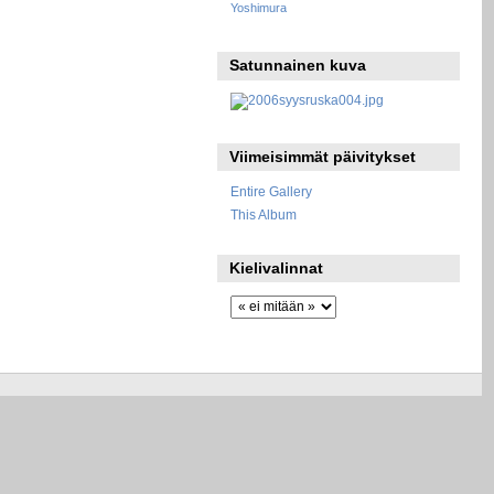
Yoshimura
Satunnainen kuva
Viimeisimmät päivitykset
Entire Gallery
This Album
Kielivalinnat