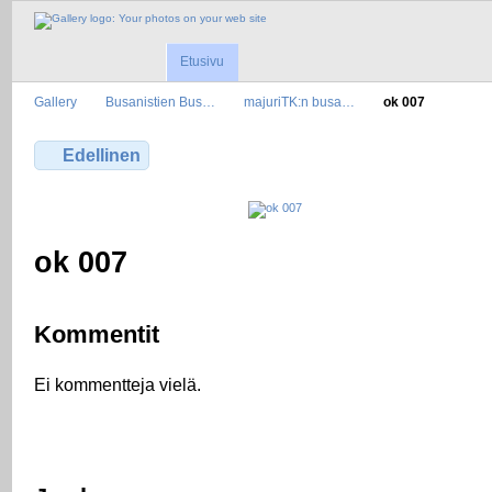
Etusivu
Gallery
Busanistien Bus…
majuriTK:n busa…
ok 007
Edellinen
ok 007
Kommentit
Ei kommentteja vielä.