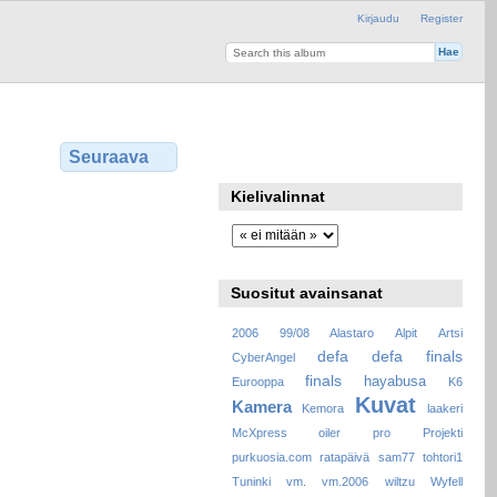
Kirjaudu
Register
Seuraava
Kielivalinnat
Suositut avainsanat
2006
99/08
Alastaro
Alpit
Artsi
defa
defa finals
CyberAngel
finals
hayabusa
Eurooppa
K6
Kuvat
Kamera
Kemora
laakeri
McXpress
oiler
pro
Projekti
purkuosia.com
ratapäivä
sam77
tohtori1
Tuninki
vm.
vm.2006
wiltzu
Wyfell