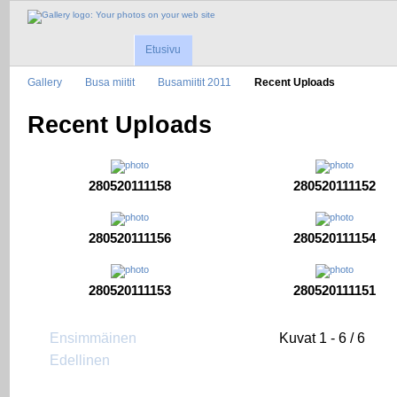
Etusivu
Gallery
Busa miitit
Busamiitit 2011
Recent Uploads
Recent Uploads
280520111158
280520111152
280520111156
280520111154
280520111153
280520111151
Ensimmäinen
Kuvat 1 - 6 / 6
Edellinen