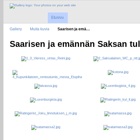
Etusivu
Gallery
Muita kuvia
Saarisen ja emä…
Saarisen ja emännän Saksan tul