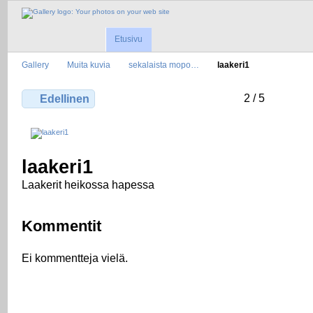
Etusivu
Gallery
Muita kuvia
sekalaista mopo…
laakeri1
2 / 5
Edellinen
laakeri1
Laakerit heikossa hapessa
Kommentit
Ei kommentteja vielä.