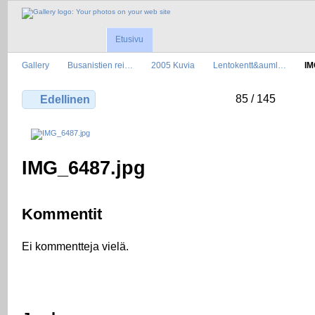
Etusivu
Gallery
Busanistien rei…
2005 Kuvia
Lentokentt&auml…
IM
85 / 145
Edellinen
IMG_6487.jpg
Kommentit
Ei kommentteja vielä.