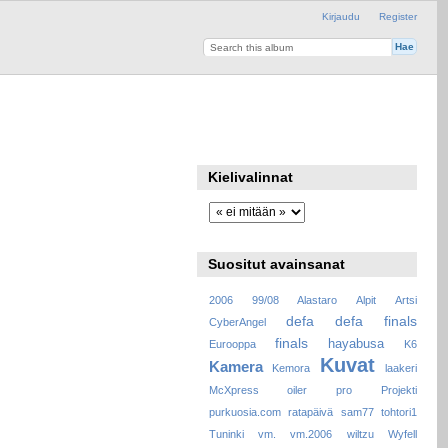
Kirjaudu
Register
Kielivalinnat
Suositut avainsanat
2006
99/08
Alastaro
Alpit
Artsi
defa
defa finals
CyberAngel
finals
hayabusa
Eurooppa
K6
Kuvat
Kamera
Kemora
laakeri
McXpress
oiler
pro
Projekti
purkuosia.com
ratapäivä
sam77
tohtori1
Tuninki
vm.
vm.2006
wiltzu
Wyfell