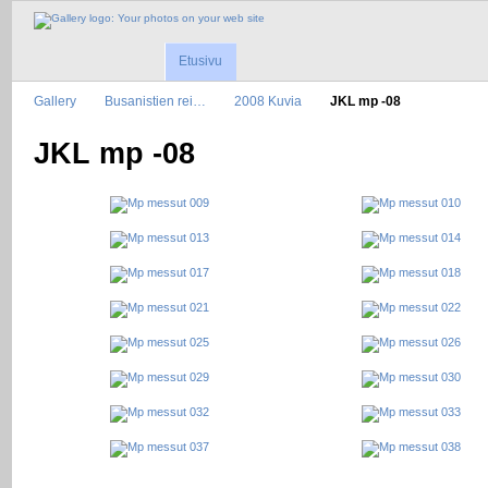
Etusivu
Gallery
Busanistien rei…
2008 Kuvia
JKL mp -08
JKL mp -08