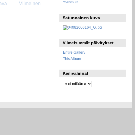
Yoshimura
ava
Viimeinen
Satunnainen kuva
Viimeisimmät päivitykset
Entire Gallery
This Album
Kielivalinnat