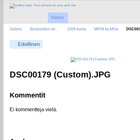
Etusivu
Gallery
Busanistien rei…
2009 kuvia
MP09 by MGa
DSC001
Edellinen
DSC00179 (Custom).JPG
Kommentit
Ei kommentteja vielä.