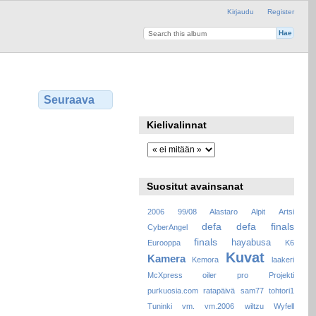
Kirjaudu
Register
Seuraava
Kielivalinnat
Suositut avainsanat
2006
99/08
Alastaro
Alpit
Artsi
defa
defa finals
CyberAngel
finals
hayabusa
Eurooppa
K6
Kuvat
Kamera
Kemora
laakeri
McXpress
oiler
pro
Projekti
purkuosia.com
ratapäivä
sam77
tohtori1
Tuninki
vm.
vm.2006
wiltzu
Wyfell