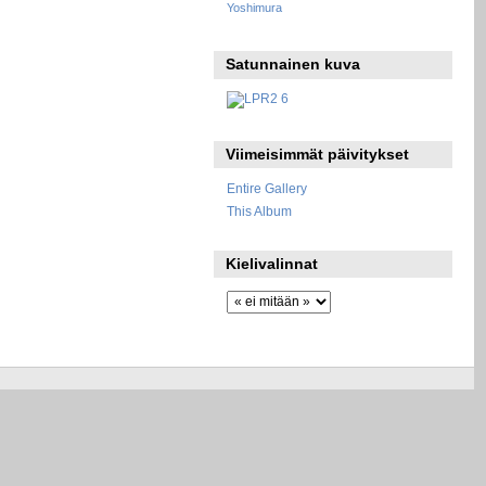
Yoshimura
Satunnainen kuva
Viimeisimmät päivitykset
Entire Gallery
This Album
Kielivalinnat