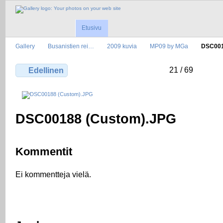
Etusivu
Gallery
Busanistien rei…
2009 kuvia
MP09 by MGa
DSC001
21 / 69
Edellinen
DSC00188 (Custom).JPG
Kommentit
Ei kommentteja vielä.