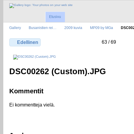
Etusivu
Gallery
Busanistien rei…
2009 kuvia
MP09 by MGa
DSC002
63 / 69
Edellinen
DSC00262 (Custom).JPG
Kommentit
Ei kommentteja vielä.