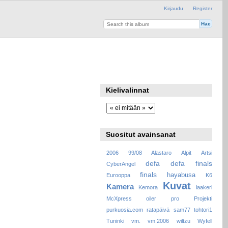
Kirjaudu
Register
Kielivalinnat
Suositut avainsanat
2006
99/08
Alastaro
Alpit
Artsi
defa
defa finals
CyberAngel
finals
hayabusa
Eurooppa
K6
Kuvat
Kamera
Kemora
laakeri
McXpress
oiler
pro
Projekti
purkuosia.com
ratapäivä
sam77
tohtori1
Tuninki
vm.
vm.2006
wiltzu
Wyfell