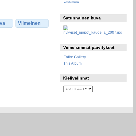
Yoshimura
Satunnainen kuva
va
Viimeinen
Viimeisimmät päivitykset
Entire Gallery
This Album
Kielivalinnat