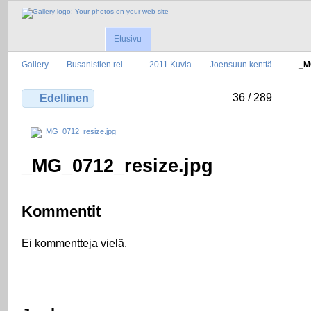
Etusivu
Gallery
Busanistien rei…
2011 Kuvia
Joensuun kenttä…
_M
36 / 289
Edellinen
_MG_0712_resize.jpg
Kommentit
Ei kommentteja vielä.