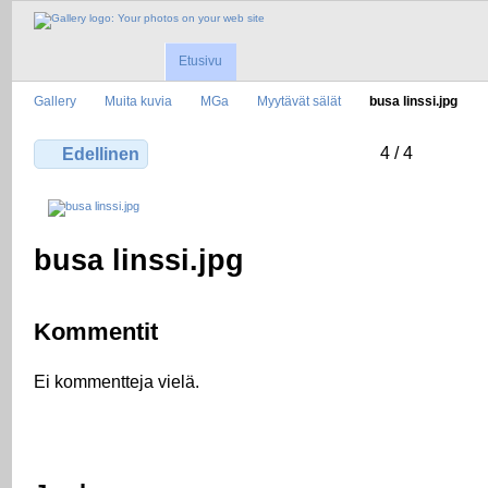
Etusivu
Gallery
Muita kuvia
MGa
Myytävät sälät
busa linssi.jpg
4 / 4
Edellinen
busa linssi.jpg
Kommentit
Ei kommentteja vielä.