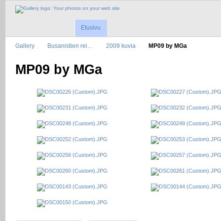
Etusivu
Gallery
Busanistien rei…
2009 kuvia
MP09 by MGa
MP09 by MGa