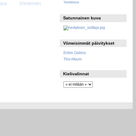
Yoshimura
ava
Viimeinen
Satunnainen kuva
Viimeisimmät päivitykset
Entire Gallery
This Album
Kielivalinnat