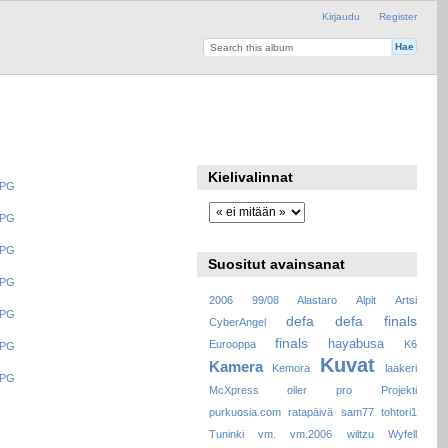
Kirjaudu
Register
Kielivalinnat
Suositut avainsanat
2006
99/08
Alastaro
Alpit
Artsi
defa
defa finals
CyberAngel
finals
hayabusa
Eurooppa
K6
Kuvat
Kamera
Kemora
laakeri
McXpress
oiler
pro
Projekti
purkuosia.com
ratapäivä
sam77
tohtori1
Tuninki
vm.
vm.2006
wiltzu
Wyfell