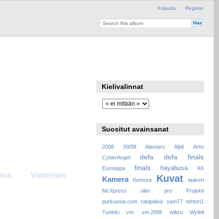
Kirjaudu
Register
Kielivalinnat
Suositut avainsanat
2006
99/08
Alastaro
Alpit
Artsi
defa
defa finals
CyberAngel
finals
hayabusa
Eurooppa
K6
ava
Viimeinen
Kuvat
Kamera
Kemora
laakeri
McXpress
oiler
pro
Projekti
purkuosia.com
ratapäivä
sam77
tohtori1
Tuninki
vm.
vm.2006
wiltzu
Wyfell