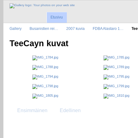
Etusivu
Gallery
Busanistien rei…
2007 kuvia
FDBA Alastaro 1…
Tee
TeeCayn kuvat
Ensimmäinen
Edellinen