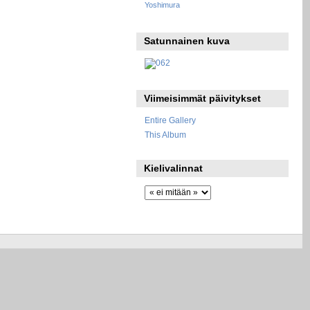
Yoshimura
Satunnainen kuva
Viimeisimmät päivitykset
Entire Gallery
This Album
Kielivalinnat